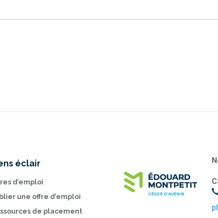
N
ens éclair
C
fres d’emploi
blier une offre d’emploi
p
ssources de placement