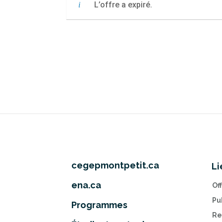
L’offre a expiré.
cegepmontpetit.ca
Li
ena.ca
Of
Pu
Programmes
Re