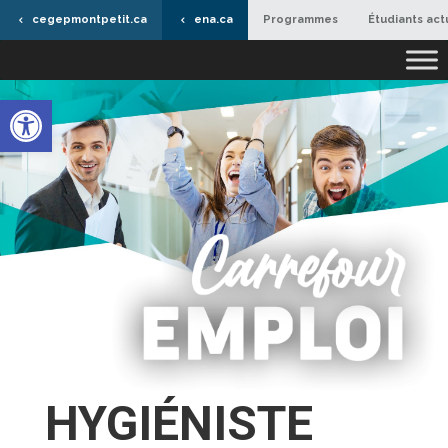
cegepmontpetit.ca
ena.ca
Programmes
Étudiants act
Ouvrir la barre d’outils
HYGIÉNISTE