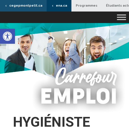
cegepmontpetit.ca
ena.ca
Programmes
Étudiants act
Ouvrir la barre d’outils
HYGIÉNISTE