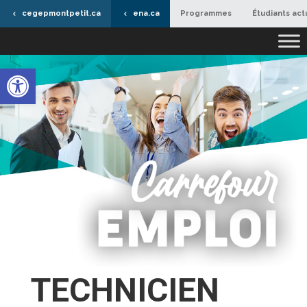
cegepmontpetit.ca
ena.ca
Programmes
Étudiants act
Ouvrir la barre d’outils
TECHNICIEN