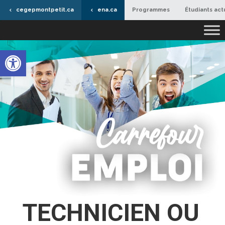
cegepmontpetit.ca
ena.ca
Programmes
Étudiants act
Ouvrir la barre d’outils
TECHNICIEN OU