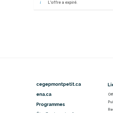
L’offre a expiré.
cegepmontpetit.ca
Li
ena.ca
Of
Pu
Programmes
Re