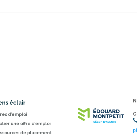
N
ens éclair
C
fres d’emploi
blier une offre d’emploi
p
ssources de placement