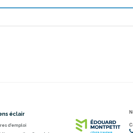
N
ens éclair
C
fres d’emploi