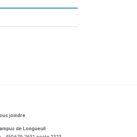
ous joindre
ampus de Longueuil
450 679-2631 poste 2323