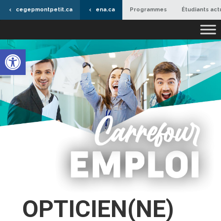
cegepmontpetit.ca
ena.ca
Programmes
Étudiants act
Ouvrir la barre d’outils
OPTICIEN(NE)