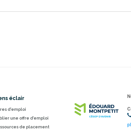
N
ens éclair
C
fres d’emploi
blier une offre d’emploi
p
ssources de placement