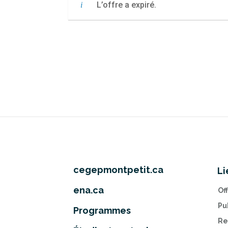
L’offre a expiré.
cegepmontpetit.ca
Li
ena.ca
Of
Pu
Programmes
Re