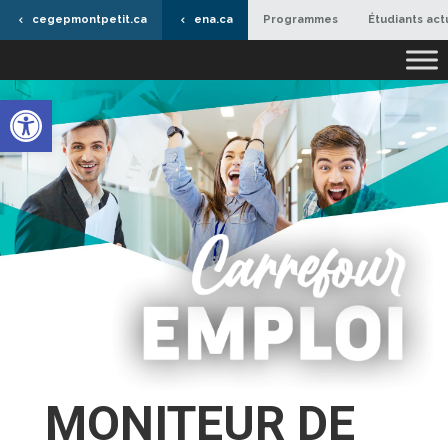
cegepmontpetit.ca
ena.ca
Programmes
Étudiants act
Ouvrir la barre d’outils
MONITEUR DE