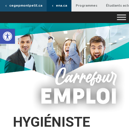
cegepmontpetit.ca
ena.ca
Programmes
Étudiants act
Ouvrir la barre d’outils
HYGIÉNISTE