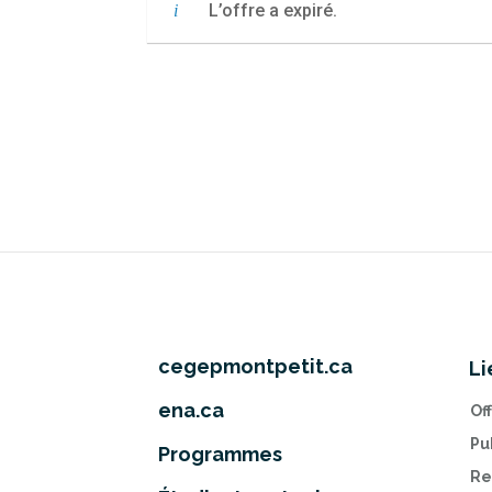
L’offre a expiré.
cegepmontpetit.ca
Li
ena.ca
Of
Pu
Programmes
Re