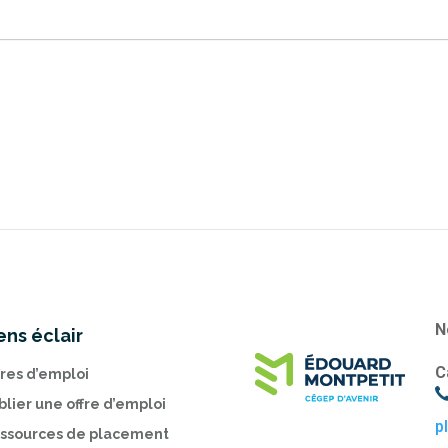
N
ens éclair
C
fres d’emploi
blier une offre d’emploi
p
ssources de placement